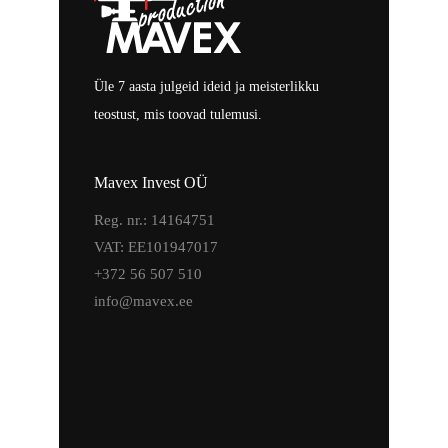
Üle 7 aasta julgeid ideid ja meisterlikku
teostust, mis toovad tulemusi.
Mavex Invest OÜ
Reg. nr.: 14164751
VAT: EE101947017
+372 56 507 510
info@mavex.ee